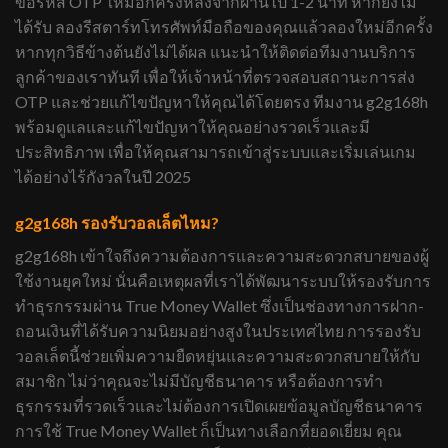
ขอรหัส OTP ใหม่อีกครั้งหลังจากผ่านไป 1-2 นาที หากยังไม่
ได้รับ ลองรีสตาร์ทโทรศัพท์มือถือของคุณแล้วลองใหม่อีกครั้ง
หากทุกวิธีข้างต้นยังไม่ได้ผล แนะนำให้ติดต่อทีมงานบริการ
ลูกค้าของเราทันที เพื่อให้เจ้าหน้าที่ตรวจสอบสถานะการส่ง
OTP และช่วยแก้ไขปัญหาให้คุณได้โดยตรง ทีมงาน g2g168h
พร้อมดูแลและแก้ไขปัญหาให้คุณอย่างรวดเร็วและมี
ประสิทธิภาพ เพื่อให้คุณสามารถเข้าสู่ระบบและเริ่มเล่นเกม
ได้อย่างไร้กังวลในปี 2025
g2g168h รองรับวอลเล็ตไหม?
g2g168h เข้าใจถึงความต้องการและความสะดวกสบายของผู้
ใช้งานยุคใหม่ นั่นคือเหตุผลที่เราได้พัฒนาระบบให้รองรับการ
ทำธุรกรรมผ่าน True Money Wallet ซึ่งเป็นช่องทางการฝาก-
ถอนเงินที่ได้รับความนิยมอย่างสูงในประเทศไทย การรองรับ
วอลเล็ตนี้ช่วยเพิ่มความยืดหยุ่นและความสะดวกสบายให้กับ
สมาชิก ไม่ว่าคุณจะไม่มีบัญชีธนาคาร หรือต้องการทำ
ธุรกรรมที่รวดเร็วและไม่ต้องการเปิดเผยข้อมูลบัญชีธนาคาร
การใช้ True Money Wallet ก็เป็นทางเลือกที่ยอดเยี่ยม คุณ