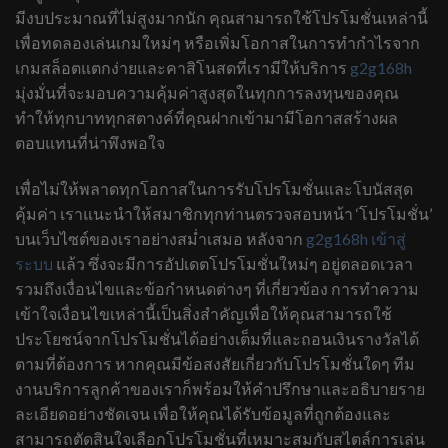
มีงบประมาณที่ไม่สูงมากนัก คุณสามารถใช้โปรโมชั่นเหล่านี้
เพื่อทดลองเล่นเกมใหม่ๆ หรือเพิ่มโอกาสในการทำกำไรจาก
เกมสล็อตแตกง่ายและคาสิโนสดที่เรามีให้บริการ
g2g168h
มุ่งมั่นที่จะมอบความคุ้มค่าสูงสุดในทุกการลงทุนของคุณ
ทำให้ทุกบาททุกสตางค์ที่คุณฝากเข้ามามีโอกาสสร้างผล
ตอบแทนที่น่าพึงพอใจ
เพื่อไม่ให้พลาดทุกโอกาสในการรับโปรโมชั่นและโบนัสสุด
คุ้มค่า
เราแนะนำให้สมาชิกทุกท่านตรวจสอบหน้า ‘โปรโมชั่น’
บนเว็บไซต์ของเราอย่างสม่ำเสมอ
หลังจาก
g2g168h เข้าสู่
ระบบ
แล้ว ซึ่งจะมีการอัปเดตโปรโมชั่นใหม่ๆ อยู่ตลอดเวลา
รวมถึงเงื่อนไขและข้อกำหนดต่างๆ ที่เกี่ยวข้อง การทำความ
เข้าใจเงื่อนไขเหล่านี้เป็นสิ่งสำคัญเพื่อให้คุณสามารถใช้
ประโยชน์จากโปรโมชั่นได้อย่างเต็มที่และถอนเงินรางวัลได้
ตามที่ต้องการ หากคุณมีข้อสงสัยเกี่ยวกับโปรโมชั่นใดๆ ทีม
งานบริการลูกค้าของเราก็พร้อมให้คำปรึกษาและอธิบายราย
ละเอียดอย่างชัดเจน เพื่อให้คุณได้รับข้อมูลที่ถูกต้องและ
สามารถตัดสินใจเลือกโปรโมชั่นที่เหมาะสมกับสไตล์การเล่น