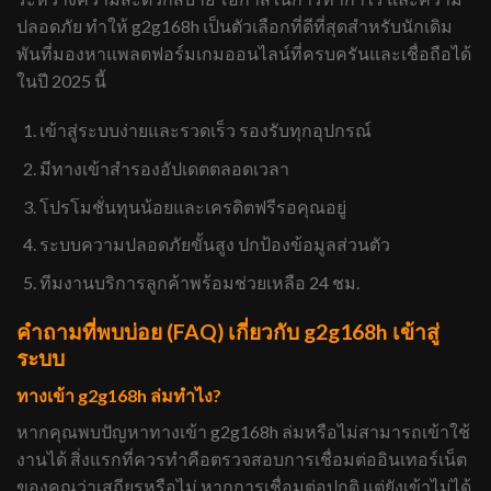
ปลอดภัย ทำให้ g2g168h เป็นตัวเลือกที่ดีที่สุดสำหรับนักเดิม
พันที่มองหาแพลตฟอร์มเกมออนไลน์ที่ครบครันและเชื่อถือได้
ในปี 2025 นี้
เข้าสู่ระบบง่ายและรวดเร็ว รองรับทุกอุปกรณ์
มีทางเข้าสำรองอัปเดตตลอดเวลา
โปรโมชั่นทุนน้อยและเครดิตฟรีรอคุณอยู่
ระบบความปลอดภัยขั้นสูง ปกป้องข้อมูลส่วนตัว
ทีมงานบริการลูกค้าพร้อมช่วยเหลือ 24 ชม.
คำถามที่พบบ่อย (FAQ) เกี่ยวกับ g2g168h เข้าสู่
ระบบ
ทางเข้า g2g168h ล่มทำไง?
หากคุณพบปัญหาทางเข้า g2g168h ล่มหรือไม่สามารถเข้าใช้
งานได้ สิ่งแรกที่ควรทำคือตรวจสอบการเชื่อมต่ออินเทอร์เน็ต
ของคุณว่าเสถียรหรือไม่ หากการเชื่อมต่อปกติ แต่ยังเข้าไม่ได้