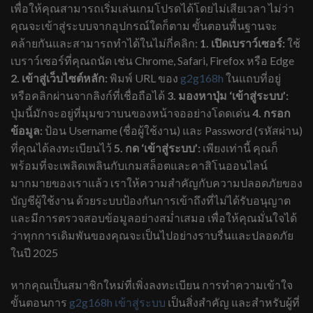
เพื่อให้คุณสามารถเริ่มเล่นเกมโปรดได้โดยไม่เสียเวลา ไม่ว่า
คุณจะเข้าสู่ระบบจากอุปกรณ์ใดก็ตาม ขั้นตอนพื้นฐานจะ
คล้ายกันและสามารถทำได้ในไม่กี่คลิก:
1. เปิดเบราว์เซอร์:
ใช้
เบราว์เซอร์ที่คุณถนัด เช่น Chrome, Safari, Firefox หรือ Edge
2. เข้าสู่เว็บไซต์หลัก:
พิมพ์ URL ของ
g2g168h
ในแถบที่อยู่
หรือคลิกผ่านจากลิงก์ที่เชื่อถือได้
3. มองหาปุ่ม ‘เข้าสู่ระบบ’:
ปุ่มนี้มักจะอยู่ที่มุมขวาบนของหน้าจออย่างโดดเด่น
4. กรอก
ข้อมูล:
ป้อน Username (ชื่อผู้ใช้งาน) และ Password (รหัสผ่าน)
ที่คุณได้ลงทะเบียนไว้
5. กด ‘เข้าสู่ระบบ’:
เพียงเท่านี้ คุณก็
พร้อมที่จะเพลิดเพลินกับเกมสล็อตและคาสิโนออนไลน์
มากมายของเราแล้ว
เราให้ความสำคัญกับความปลอดภัยของ
บัญชีผู้ใช้งาน ด้วยระบบป้องกันการเข้าถึงที่ไม่ได้รับอนุญาต
และมีการตรวจสอบข้อมูลอย่างสม่ำเสมอ เพื่อให้คุณมั่นใจได้
ว่าทุกการเดิมพันของคุณจะเป็นไปอย่างราบรื่นและปลอดภัย
ในปี 2025
หากคุณเป็นสมาชิกใหม่ที่เพิ่งลงทะเบียน การทำความเข้าใจ
ขั้นตอนการ
g2g168h เข้าสู่ระบบ
เป็นสิ่งสำคัญ และสำหรับผู้ที่