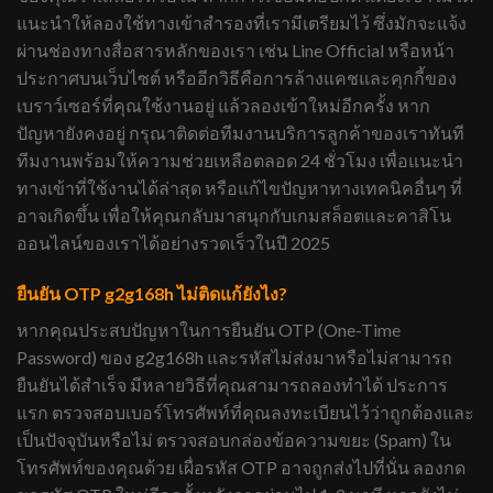
แนะนำให้ลองใช้ทางเข้าสำรองที่เรามีเตรียมไว้ ซึ่งมักจะแจ้ง
ผ่านช่องทางสื่อสารหลักของเรา เช่น Line Official หรือหน้า
ประกาศบนเว็บไซต์ หรืออีกวิธีคือการล้างแคชและคุกกี้ของ
เบราว์เซอร์ที่คุณใช้งานอยู่ แล้วลองเข้าใหม่อีกครั้ง หาก
ปัญหายังคงอยู่ กรุณาติดต่อทีมงานบริการลูกค้าของเราทันที
ทีมงานพร้อมให้ความช่วยเหลือตลอด 24 ชั่วโมง เพื่อแนะนำ
ทางเข้าที่ใช้งานได้ล่าสุด หรือแก้ไขปัญหาทางเทคนิคอื่นๆ ที่
อาจเกิดขึ้น เพื่อให้คุณกลับมาสนุกกับเกมสล็อตและคาสิโน
ออนไลน์ของเราได้อย่างรวดเร็วในปี 2025
ยืนยัน OTP g2g168h ไม่ติดแก้ยังไง?
หากคุณประสบปัญหาในการยืนยัน OTP (One-Time
Password) ของ g2g168h และรหัสไม่ส่งมาหรือไม่สามารถ
ยืนยันได้สำเร็จ มีหลายวิธีที่คุณสามารถลองทำได้ ประการ
แรก ตรวจสอบเบอร์โทรศัพท์ที่คุณลงทะเบียนไว้ว่าถูกต้องและ
เป็นปัจจุบันหรือไม่ ตรวจสอบกล่องข้อความขยะ (Spam) ใน
โทรศัพท์ของคุณด้วย เผื่อรหัส OTP อาจถูกส่งไปที่นั่น ลองกด