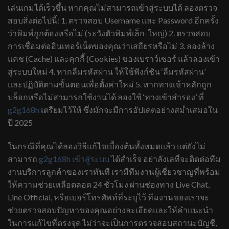
เล่นเกมได้เร็วขึ้น
หากคุณไม่สามารถเข้าสู่ระบบได้ ลองตรวจ
สอบสิ่งต่อไปนี้: 1. ตรวจสอบ Username และ Password อีกครั้ง
ว่าพิมพ์ถูกต้องหรือไม่ (ระวังตัวพิมพ์เล็ก-ใหญ่) 2. ตรวจสอบ
การเชื่อมต่ออินเทอร์เน็ตของคุณว่าเสถียรหรือไม่ 3. ลองล้าง
แคช (Cache) และคุกกี้ (Cookies) ของเบราว์เซอร์ แล้วลองเข้า
สู่ระบบใหม่ 4. หากลืมรหัสผ่าน ให้ใช้ฟังก์ชัน ‘ลืมรหัสผ่าน’
และปฏิบัติตามขั้นตอนเพื่อตั้งค่าใหม่ 5. หากทางเข้าหลักถูก
บล็อกหรือไม่สามารถใช้งานได้ ลองใช้ ‘ทางเข้าสำรอง’ ที่
g2g168h
เตรียมไว้ให้ ซึ่งมักจะมีการอัปเดตอย่างสม่ำเสมอใน
ปี 2025
ในกรณีที่คุณได้ลองวิธีแก้ไขเบื้องต้นทั้งหมดแล้ว แต่ยังไม่
สามารถ
g2g168h เข้าสู่ระบบ
ได้สำเร็จ
อย่าลังเลที่จะติดต่อทีม
งานบริการลูกค้าของเราทันที
เรามีทีมงานผู้เชี่ยวชาญที่พร้อม
ให้ความช่วยเหลือตลอด 24 ชั่วโมง ผ่านช่องทาง Live Chat,
Line Official, หรือเบอร์โทรศัพท์ที่ระบุไว้ ทีมงานของเราจะ
ช่วยตรวจสอบปัญหาของคุณอย่างละเอียดและให้คำแนะนำ
ในการแก้ไขที่ตรงจุด ไม่ว่าจะเป็นการตรวจสอบสถานะบัญชี,