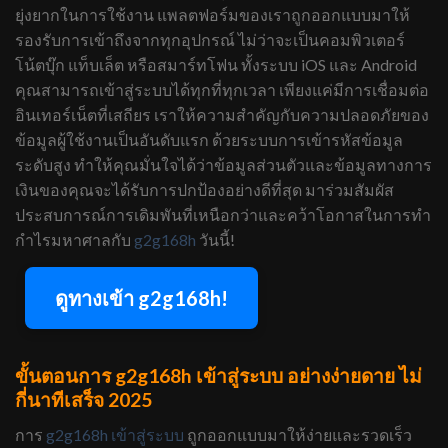
ยุ่งยากในการใช้งาน แพลตฟอร์มของเราถูกออกแบบมาให้
รองรับการเข้าถึงจากทุกอุปกรณ์ ไม่ว่าจะเป็นคอมพิวเตอร์
โน้ตบุ๊ก แท็บเล็ต หรือสมาร์ทโฟน ทั้งระบบ iOS และ Android
คุณสามารถเข้าสู่ระบบได้ทุกที่ทุกเวลา เพียงแค่มีการเชื่อมต่อ
อินเทอร์เน็ตที่เสถียร เราให้ความสำคัญกับความปลอดภัยของ
ข้อมูลผู้ใช้งานเป็นอันดับแรก ด้วยระบบการเข้ารหัสข้อมูล
ระดับสูง ทำให้คุณมั่นใจได้ว่าข้อมูลส่วนตัวและข้อมูลทางการ
เงินของคุณจะได้รับการปกป้องอย่างดีที่สุด มาร่วมสัมผัส
ประสบการณ์การเดิมพันที่เหนือกว่าและคว้าโอกาสในการทำ
กำไรมหาศาลกับ
g2g168h
วันนี้!
ดูทางเข้า g2g168h!
ขั้นตอนการ g2g168h เข้าสู่ระบบ อย่างง่ายดาย ไม่
กี่นาทีเสร็จ 2025
การ
g2g168h เข้าสู่ระบบ
ถูกออกแบบมาให้ง่ายและรวดเร็ว