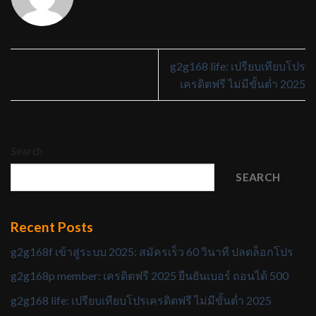
g2g168 life: เปรียบเทียบโปร
เครดิตฟรี ไม่มีขั้นต่ำ 2025
Search
SEARCH
Recent Posts
g2g168f เข้าสู่ระบบ 2025: สมัครเร็ว 60 วินาที ปลดล็อกโปร
g2g168p member: เครดิตฟรี 2025 ยืนยันเบอร์ ถอนได้ 500
g2g168 life: เปรียบเทียบโปรเครดิตฟรี ไม่มีขั้นต่ำ 2025