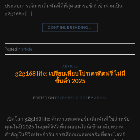
ประสบการณ์การเดิมพันที่ดีที่สุด อย่ารอช้า! เข้าร่วมเป็น
g2g168p […]
CONTINUE READING
→
Posted in
article
ARTICLE
g2g168 life: เปรียบเทียบโปรเครดิตฟรี ไม่มี
ขั้นต่ำ 2025
POSTED ON
DECEMBER 2, 2025
BY
ADMIN
เปิดโลก g2g168 life: ค้นหาแพลตฟอร์มเดิมพันที่ใช่สำหรับ
คุณในปี 2025 ในยุคดิจิทัลที่เกมออนไลน์เข้ามามีบทบาท
สำคัญในชีวิตประจำวัน การเลือกแพลตฟอร์มที่ตอบโจทย์