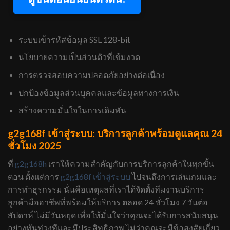
ระบบเข้ารหัสข้อมูล SSL 128-bit
นโยบายความเป็นส่วนตัวที่เข้มงวด
การตรวจสอบความปลอดภัยอย่างต่อเนื่อง
ปกป้องข้อมูลส่วนบุคคลและข้อมูลทางการเงิน
สร้างความมั่นใจในการเดิมพัน
g2g168f เข้าสู่ระบบ: บริการลูกค้าพร้อมดูแลคุณ 24
ชั่วโมง 2025
ที่
g2g168h
เราให้ความสำคัญกับการบริการลูกค้าในทุกขั้น
ตอน ตั้งแต่การ
g2g168f เข้าสู่ระบบ
ไปจนถึงการเล่นเกมและ
การทำธุรกรรม นั่นคือเหตุผลที่เราได้จัดตั้งทีมงานบริการ
ลูกค้ามืออาชีพที่พร้อมให้บริการ
ตลอด 24 ชั่วโมง 7 วันต่อ
สัปดาห์
ไม่มีวันหยุด เพื่อให้มั่นใจว่าคุณจะได้รับการสนับสนุน
อย่างทันท่วงทีและมีประสิทธิภาพ ไม่ว่าคุณจะมีข้อสงสัยเกี่ยว