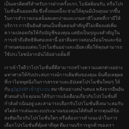
เป็นเครดิตฟรีสำหรับการฝากครั้งแรก, โบนัสต้อนรับ, หรือโปร
โมชั่นคืนยอดเสีย ซึ่งทั้งหมดนี้จะช่วยให้คุณมีเงินทุนมากขึ้น
ในการสำรวจเกมสล็อตแตกง่ายและเกมคาสิโนสดที่เรามีให้
บริการ การยืนยันตัวตนเป็นขั้นตอนสำคัญที่ไม่เพียงแต่เพิ่ม
ความปลอดภัยให้กับบัญชีของคุณ แต่ยังเป็นกุญแจสำคัญใน
การเข้าถึงสิทธิพิเศษเหล่านี้ อย่าลืมตรวจสอบเงื่อนไขและข้อ
กำหนดของแต่ละโปรโมชั่นอย่างละเอียด เพื่อให้คุณสามารถ
ใช้ประโยชน์จากมันได้อย่างเต็มที่
เราเข้าใจดีว่าโปรโมชั่นที่ดีสามารถสร้างความแตกต่างอย่าง
มหาศาลให้กับประสบการณ์การเดิมพันของคุณ นั่นคือเหตุผล
ที่เราไม่หยุดนิ่งในการสรรหาและอัปเดตโปรโมชั่นใหม่ๆ ให้
กับ
g2g168f เข้าสู่ระบบ
สมาชิกอย่างสม่ำเสมอ
หลังจากยืนยัน
ตัวตนสำเร็จ คุณจะได้รับการแจ้งเตือนเกี่ยวกับโปรโมชั่นที่
กำลังดำเนินอยู่
และสามารถเลือกรับโปรโมชั่นที่เหมาะสมกับ
สไตล์การเล่นและงบประมาณของคุณได้ทันที หากคุณมีข้อ
สงสัยเกี่ยวกับโปรโมชั่นใดๆ หรือต้องการคำแนะนำในการ
เลือกโปรโมชั่นที่คุ้มค่าที่สุด ทีมงานบริการลูกค้าของเรา