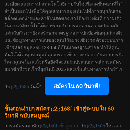
ละเอียด และการนำเทคโนโลยีมาปรับใช้เพื่อลดขั้นตอนที่ไม่
จำเป็นออกไป เพื่อให้คุณสามารถมุ่งเน้นไปที่การสนุกกับเกม
สล็อตแตกง่ายและคาสิโนสดของเราได้อย่างเต็มที่
ความเร็ว
ในการสมัครนี้ไม่ได้มาพร้อมกับการลดทอนความปลอดภัย
แต่กลับกัน เรายังคงรักษามาตรฐานการปกป้องข้อมูลส่วนตัว
และข้อมูลทางการเงินของคุณไว้อย่างเข้มงวด ด้วยระบบการ
เข้ารหัสข้อมูล SSL 128-bit ที่เป็นมาตรฐานสากล ทำให้คุณ
มั่นใจได้ว่าทุกข้อมูลที่คุณกรอกเข้ามาจะปลอดภัยจากการรั่ว
ไหล คุณพร้อมแล้วหรือยังที่จะสัมผัสประสบการณ์การสมัคร
สมาชิกที่รวดเร็วที่สุดในปี 2025 และเริ่มเส้นทางการทำกำไร
สมัครใน 60 วินาที!
กับ
g2g168h
วันนี้?
ขั้นตอนง่ายๆ สมัคร g2g168f เข้าสู่ระบบ ใน 60
วินาที ฉบับสมบูรณ์
การสมัครสมาชิก
g2g168f เข้าสู่ระบบ
กับ
g2g168h
ใช้เวลา