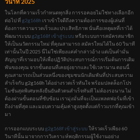
วินาที 2025
ในโลกที่ความเร็วกำหนดทุกสิ่ง การรอคอยไม่ใช่ทางเลือกอีก
ต่อไป ที่
g2g168h
เราเข้าใจดีถึงความต้องการของผู้เล่นที่
ต้องการความรวดเร็วและประสิทธิภาพ นั่นคือเหตุผลที่เราได้
พัฒนาระบบ
g2g168f เข้าสู่ระบบ
หรือระบบการสมัครสมาชิก
ให้เป็นนวัตกรรมใหม่ ที่คุณสามารถ
สมัครใหม่ได้ใน 60 วินาที
เท่านั้นในปี 2025 นี่ไม่ใช่เพียงแค่คำกล่าวอ้าง แต่เป็นคำมั่น
สัญญาที่เรามอบให้เพื่อปฏิวัติประสบการณ์การเริ่มต้นการเดิม
พันของคุณ จากขั้นตอนที่เคยยุ่งยากและใช้เวลานาน ตอนนี้
คุณสามารถเป็นส่วนหนึ่งของชุมชนนักเดิมพันที่ประสบความ
สำเร็จกับ g2g168h ได้อย่างรวดเร็วทันใจ พร้อมปลดล็อกโปร
โมชั่นสุดพิเศษหลังยืนยันตัวตนสำเร็จทันที ไม่ต้องรอนาน ไม่
ต้องผ่านขั้นตอนที่ซับซ้อน เรามุ่งมั่นที่จะเป็นแพลตฟอร์มที่เข้า
ถึงง่ายที่สุด และมอบความคุ้มค่าสูงสุดตั้งแต่ก้าวแรกที่คุณเข้า
มา
การออกแบบระบบ
g2g168f เข้าสู่ระบบ
ให้รวดเร็วเพียง 60
วินาทีนั้น มาจากการวิเคราะห์พฤติกรรมผู้ใช้งานอย่าง