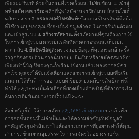
เพียง 60 วินาที ด้วยขั้นตอนที่รวดเร็วและไม่ซับซ้อน:
1. เข้าสู่
หน้าสมัครสมาชิก:
คลิกที่ปุ่ม ‘สมัครสมาชิก’ บนหน้าเว็บไซต์
หลักของเรา
2. กรอกเบอร์โทรศัพท์:
ป้อนเบอร์โทรศัพท์มือถือ
ที่ใช้งานอยู่ของคุณ ซึ่งจะเป็นข้อมูลสำคัญในการยืนยันตัวตน
และเข้าสู่ระบบ
3. สร้างรหัสผ่าน:
ตั้งรหัสผ่านที่คุณต้องการใช้
ในการเข้าสู่ระบบ ควรเป็นรหัสที่คาดเดายากและเก็บเป็น
ความลับ
4. ยืนยันข้อมูล:
ตรวจสอบข้อมูลที่คุณกรอกอีกครั้ง
ว่าถูกต้องครบถ้วน จากนั้นกดปุ่ม ‘ยืนยัน’ หรือ ‘สมัครสมาชิก’
เพียงเท่านี้บัญชีของคุณก็พร้อมใช้งานแล้ว!
หลังจากสมัคร
สำเร็จ คุณจะได้รับแจ้งเตือนและสามารถเข้าสู่ระบบเพื่อเริ่ม
เล่นเกมได้ทันที การออกแบบที่เรียบง่ายแต่มีประสิทธิภาพนี้
ทำให้ g2g168h เป็นตัวเลือกที่ยอดเยี่ยมสำหรับผู้ที่ต้องการเริ่ม
ต้นการเดิมพันอย่างรวดเร็วในปี 2025
สิ่งสำคัญที่ทำให้การสมัคร
g2g168f เข้าสู่ระบบ
รวดเร็วคือ
การลดขั้นตอนที่ไม่จำเป็นและให้ความสำคัญกับข้อมูลที่
สำคัญจริงๆ เท่านั้น
เราไม่ต้องการเอกสารที่ยุ่งยาก
ทำให้คุณ
สามารถข้ามผ่านอุปสรรคในการสมัครได้อย่างราบรื่น